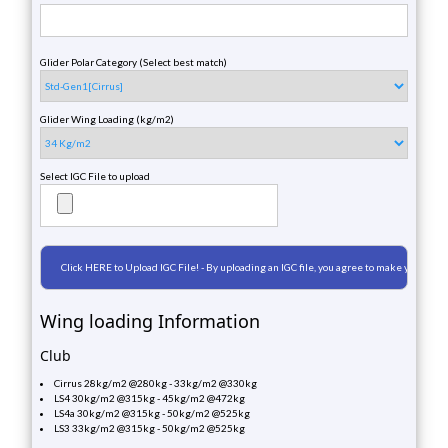
Glider Polar Category (Select best match)
Glider Wing Loading (kg/m2)
Select IGC File to upload
Wing loading Information
Club
Cirrus 28kg/m2 @280kg - 33kg/m2 @330kg
LS4 30kg/m2 @315kg - 45kg/m2 @472kg
LS4a 30kg/m2 @315kg - 50kg/m2 @525kg
LS3 33kg/m2 @315kg - 50kg/m2 @525kg