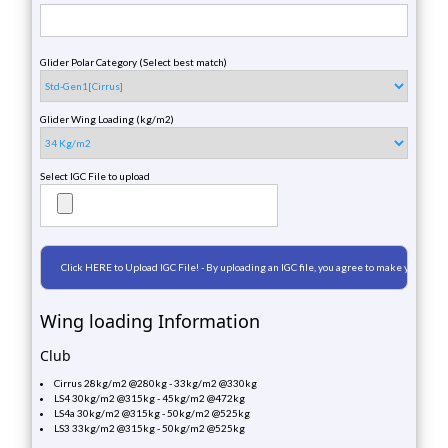
Glider Polar Category (Select best match)
Glider Wing Loading (kg/m2)
Select IGC File to upload
Wing loading Information
Club
Cirrus 28kg/m2 @280kg - 33kg/m2 @330kg
LS4 30kg/m2 @315kg - 45kg/m2 @472kg
LS4a 30kg/m2 @315kg - 50kg/m2 @525kg
LS3 33kg/m2 @315kg - 50kg/m2 @525kg